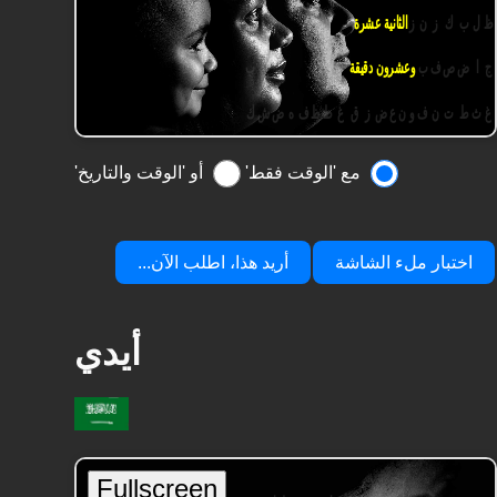
مع 'الوقت فقط'
أو 'الوقت والتاريخ'
اختبار ملء الشاشة
أريد هذا، اطلب الآن...
أيدي