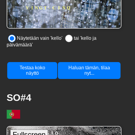
Näytetään vain 'kello'
tai 'kello ja
päivämäärä'
Testaa koko
Haluan tämän, tilaa
näyttö
nyt...
SO#4