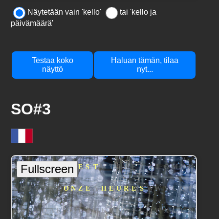
Näytetään vain 'kello'
tai 'kello ja
päivämäärä'
Testaa koko
Haluan tämän, tilaa
näyttö
nyt...
SO#3