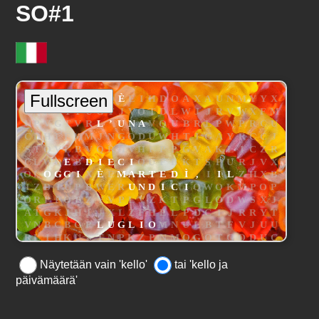
SO#1
Näytetään vain 'kello'
tai 'kello ja
päivämäärä'