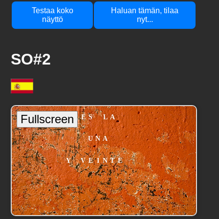
Testaa koko
Haluan tämän, tilaa
näyttö
nyt...
SO#2