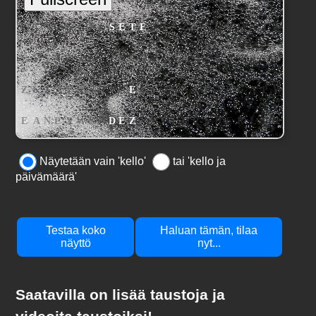
Näytetään vain 'kello'
tai 'kello ja
päivämäärä'
Testaa koko
Haluan tämän, tilaa
näyttö
nyt...
Saatavilla on lisää taustoja ja