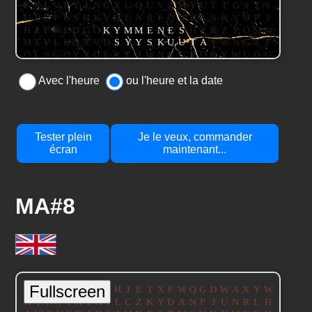
Avec l'heure
ou l'heure et la date
Tester plein
Je le veux, commander
écran
maintenant...
MA#8