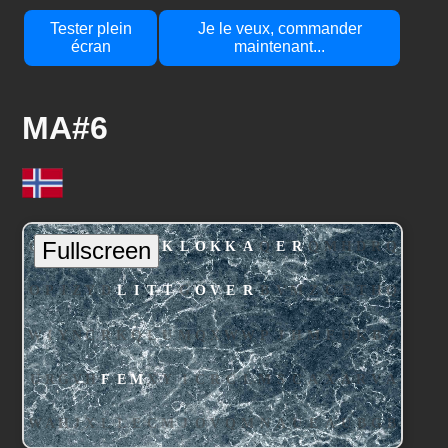
Tester plein
Je le veux, commander
écran
maintenant...
MA#6