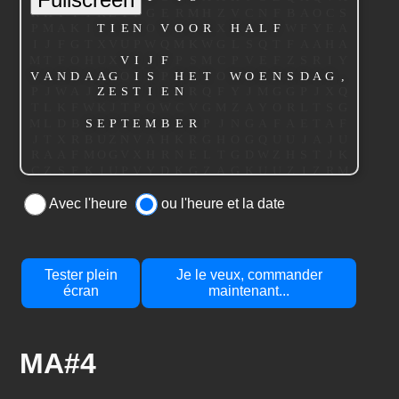
Avec l'heure
ou l'heure et la date
Tester plein
Je le veux, commander
écran
maintenant...
MA#4