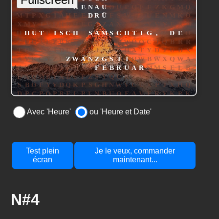
Avec 'Heure'
ou 'Heure et Date'
Test plein
Je le veux, commander
écran
maintenant...
N#4