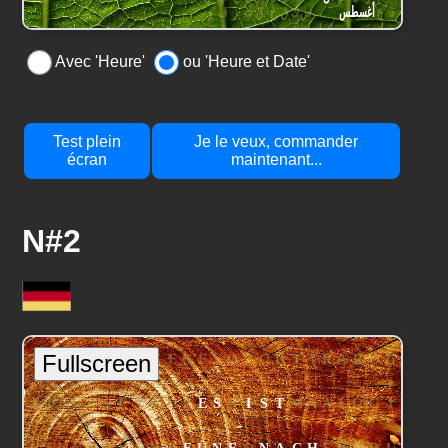
Avec 'Heure'
ou 'Heure et Date'
Test plein
Je le veux, commander
écran
maintenant...
N#2