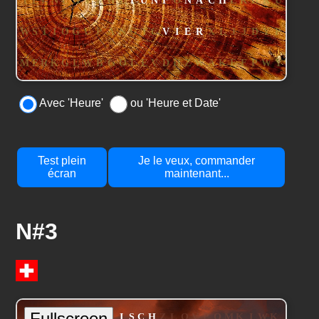
Avec 'Heure'
ou 'Heure et Date'
Test plein
Je le veux, commander
écran
maintenant...
N#3