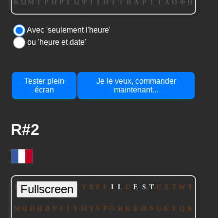
Avec 'seulement l'heure'
ou 'heure et date'
Tester plein
Je le veux, commander
écran
maintenant...
R#2