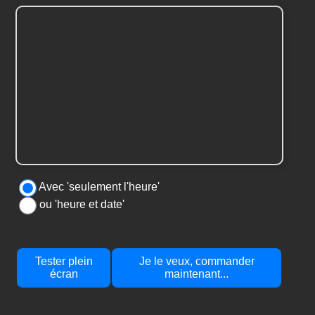
Avec 'seulement l'heure'
ou 'heure et date'
Tester plein
Je le veux, commander
écran
maintenant...