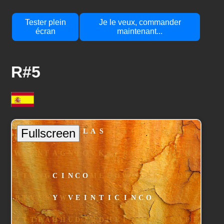
Tester plein
Je le veux, commander
écran
maintenant...
R#5