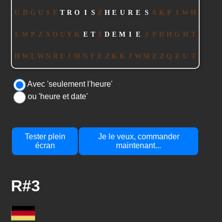
Avec 'seulement l'heure'
ou 'heure et date'
Tester plein
Je le veux, commander
écran
maintenant...
R#3