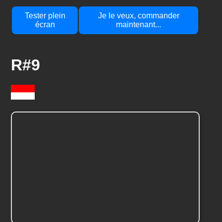
Tester plein
Je le veux, commander
écran
maintenant...
R#9