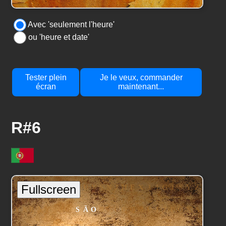
Avec 'seulement l'heure'
ou 'heure et date'
Tester plein
Je le veux, commander
écran
maintenant...
R#6