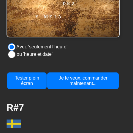
Avec 'seulement l'heure'
ou 'heure et date'
Tester plein
Je le veux, commander
écran
maintenant...
R#7