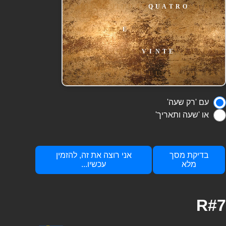
עם 'רק שעה'
או 'שעה ותאריך'
בדיקת מסך
אני רוצה את זה, להזמין
מלא
עכשיו...
R#7