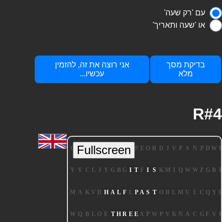
עם 'רק שעה'
או 'שעה ותאריך'
בדיקת מסך
אני רוצה את זה, להזמין
מלא
עכשיו...
R#4