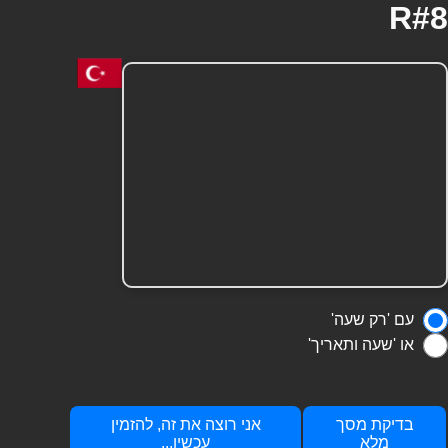
R#8
עם 'רק שעה'
או 'שעה ותאריך'
בדיקת מסך
אני רוצה את זה, להזמין
מלא
עכשיו...