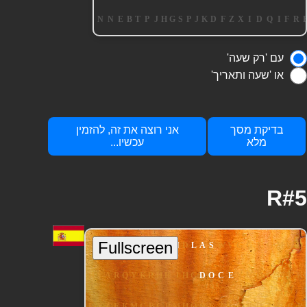
עם 'רק שעה'
או 'שעה ותאריך'
בדיקת מסך
אני רוצה את זה, להזמין
מלא
עכשיו...
R#5