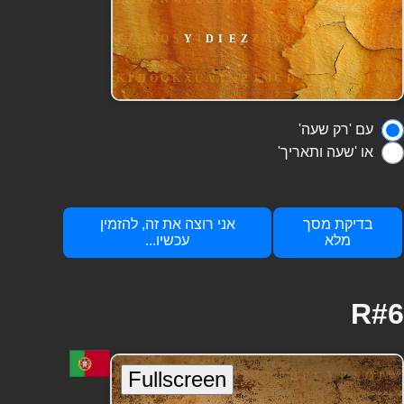
עם 'רק שעה'
או 'שעה ותאריך'
בדיקת מסך
אני רוצה את זה, להזמין
מלא
עכשיו...
R#6