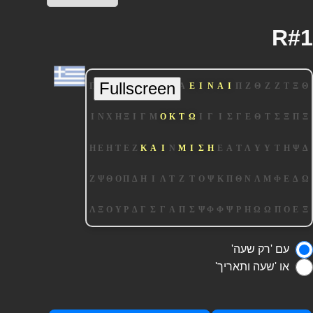
R#1
עם 'רק שעה'
או 'שעה ותאריך'