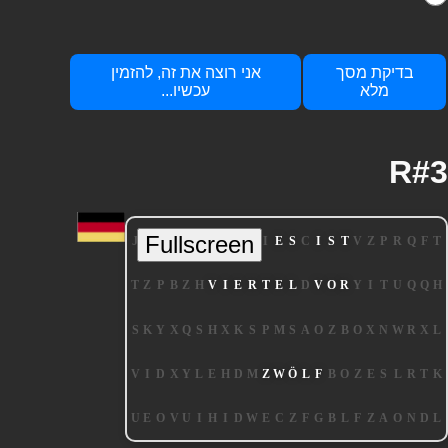
בדיקת מסך
אני רוצה את זה, להזמין
מלא
עכשיו...
R#3