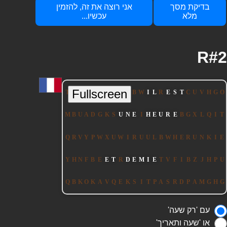
בדיקת מסך
אני רוצה את זה, להזמין
מלא
עכשיו...
R#2
עם 'רק שעה'
או 'שעה ותאריך'