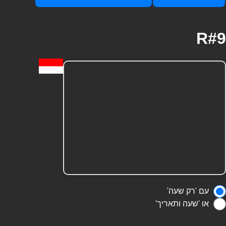
R#9
עם 'רק שעה'
או 'שעה ותאריך'