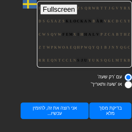
עם 'רק שעה'
או 'שעה ותאריך'
בדיקת מסך
אני רוצה את זה, להזמין
מלא
עכשיו...