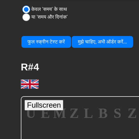
केवल 'समय' के साथ
या 'समय और दिनांक'
फुल स्क्रीन टेस्ट करें
मुझे चाहिए, अभी ऑर्डर करें...
R#4