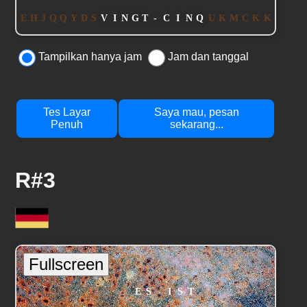
Tampilkan hanya jam
Jam dan tanggal
Tes Layar
Saya mau, pesan
Penuh
sekarang...
R#3