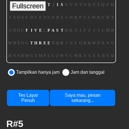
Tampilkan hanya jam
Jam dan tanggal
Tes Layar
Saya mau, pesan
Penuh
sekarang...
R#5