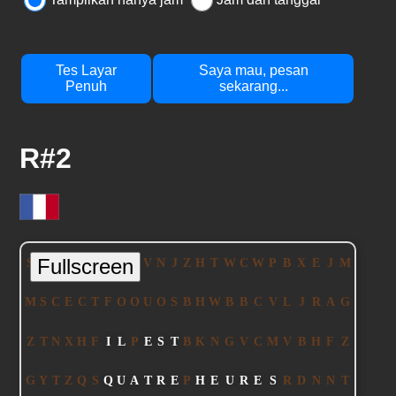
Tes Layar
Saya mau, pesan
Penuh
sekarang...
R#2