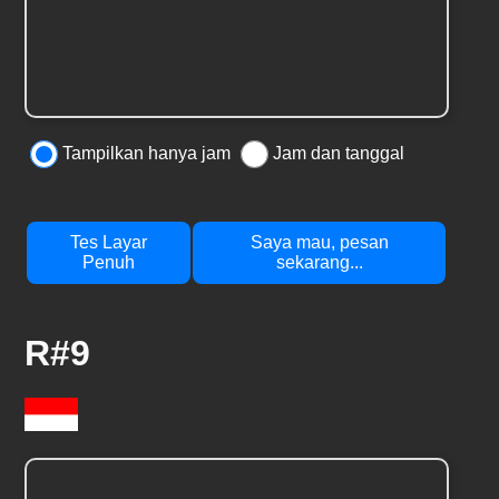
Tampilkan hanya jam
Jam dan tanggal
Tes Layar
Saya mau, pesan
Penuh
sekarang...
R#9