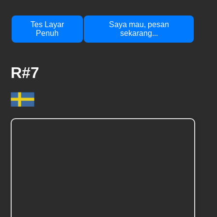
Tes Layar
Saya mau, pesan
Penuh
sekarang...
R#7