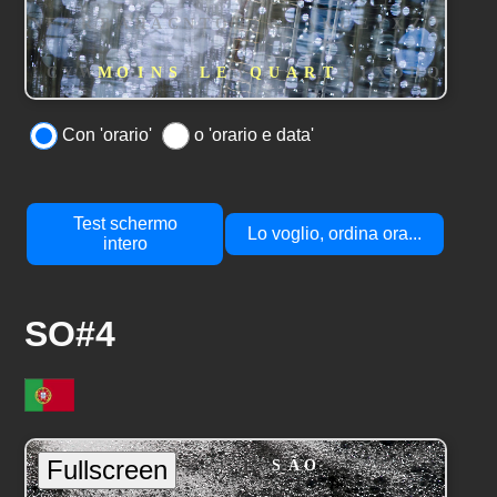
Con 'orario'
o 'orario e data'
Test schermo
Lo voglio, ordina ora...
intero
SO#4