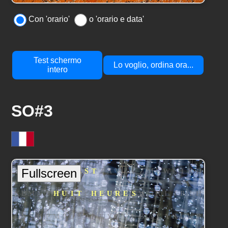
Con 'orario'
o 'orario e data'
Test schermo
Lo voglio, ordina ora...
intero
SO#3