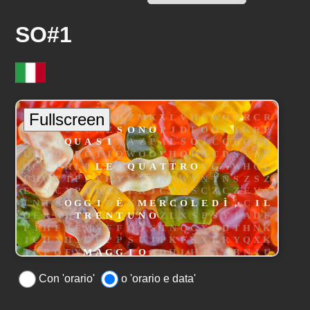
SO#1
Con 'orario'
o 'orario e data'