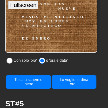
Con solo 'ora'
o 'ora e data'
Testa a schermo
Lo voglio, ordina
intero
ora...
ST#5