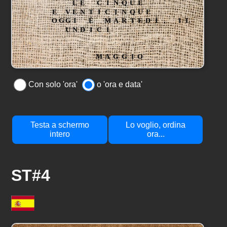
Con solo 'ora'
o 'ora e data'
Testa a schermo
Lo voglio, ordina
intero
ora...
ST#4