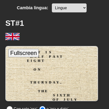
Cambia lingua:
ST#1
Con solo 'ora'
o 'ora e data'