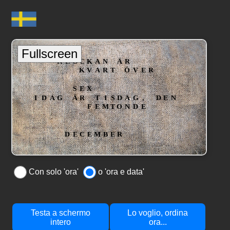
Con solo 'ora'
o 'ora e data'
Testa a schermo
Lo voglio, ordina
intero
ora...