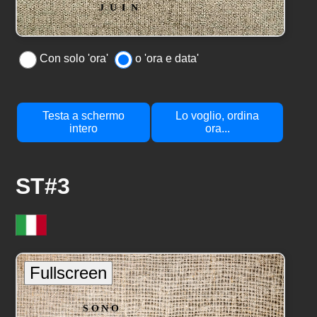
Con solo 'ora'
o 'ora e data'
Testa a schermo
Lo voglio, ordina
intero
ora...
ST#3