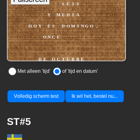
Met alleen 'tijd'
of 'tijd en datum'
Volledig scherm test
Ik wil het, bestel nu...
ST#5