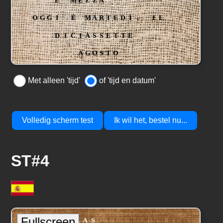
Met alleen 'tijd'
of 'tijd en datum'
Volledig scherm test
Ik wil het, bestel nu...
ST#4