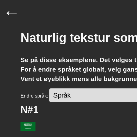
←
Naturlig tekstur so
Se på disse eksemplene. Det velges
For å endre språket globalt, velg ga
Vent et øyeblikk mens alle bakgrunner
Endre språk:
N#1