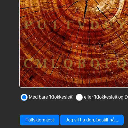
Med bare 'Klokkeslett'
eller 'Klokkeslett og D
Fullskjermtest
Jeg vil ha den, bestill nå...