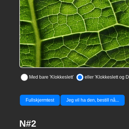
Med bare 'Klokkeslett'
eller 'Klokkeslett og D
Fullskjermtest
Jeg vil ha den, bestill nå...
N#2