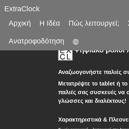
ExtraClock
Αρχική
Η Ιδέα
Πώς λειτουργεί;
Ανατροφοδότηση
Ψηφιακό ρολόι λ
Αναζωογονήστε παλιές συ
Μετατρέψτε το tablet ή τ
παλιές σας συσκευές να σ
γλώσσες και διαλέκτους!
Χαρακτηριστικά & Πλεονε