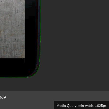
νων
Media Query: min-width: 1025px