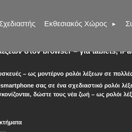
Σχεδιαστής
Εκθεσιακός Χώρος
Σ
έξεων στον browser – για tablets, iP
σκευές – ως μοντέρνο ρολόι λέξεων σε πολλέ
ο smartphone σας σε ένα
σχεδιαστικό ρολόι λέ
κονίζονται, δώστε τους νέα ζωή – ως ρολόι λέ
κτήματα