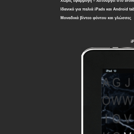
Χωρίς εφαρμογή – λειτουργεί στο brow
Ιδανικό για παλιά iPads και Android tab
Μοναδικά βίντεο φόντου και γλώσσες
i