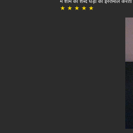
मैं शाम को शब्द घड़ी का इस्तेमाल करता 
★ ★ ★ ★ ★