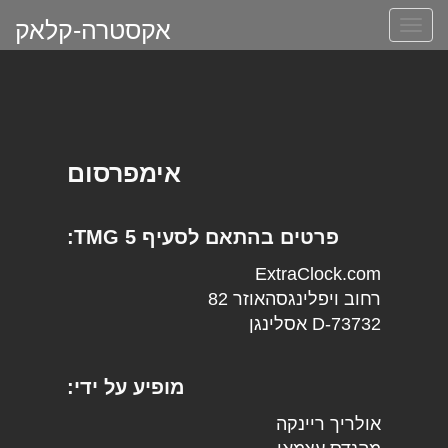
אקסטרה-קלאק
החלפת
ניווט
אימפרסום
פרטים בהתאם לסעיף 5 TMG:
ExtraClock.com
רחוב ויפלינגסהאוזר 82
D-73732 אסלינגן
מופיע על ידי:
אולריך ריינקה