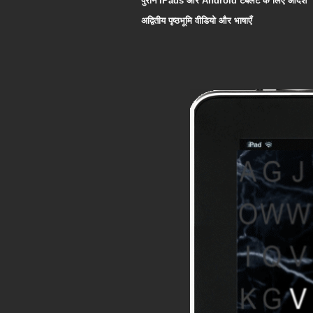
पुराने iPads और Android टैबलेट के लिए आदर्श
अद्वितीय पृष्ठभूमि वीडियो और भाषाएँ